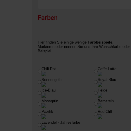
Farben
Hier finden Sie einige wenige
Farbbeispiele
.
Markieren oder nennen Sie uns Ihre Wunschfarbe oder 
Beispiel.
Chili-Rot
Caffe-Latte
Farbauswahl
Sonnengelb
Royal-Blau
Ice-Blau
Heide
Moosgrün
Bernstein
Pazifik
Red Cliff
Lavendel - Jahresfarbe