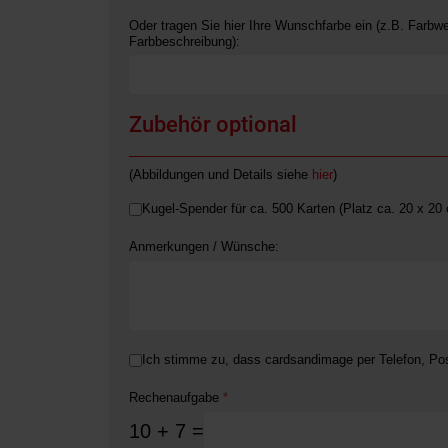
Oder tragen Sie hier Ihre Wunschfarbe ein (z.B. Far
Farbbeschreibung):
Zubehör optional
(Abbildungen und Details siehe
hier
)
Kugel-Spender für ca. 500 Karten (Platz ca. 20 x 20
Anmerkungen / Wünsche:
Ich stimme zu, dass cardsandimage per Telefon, Pos
Kontaktaufnahme
*
Rechenaufgabe
*
10 + 7 =