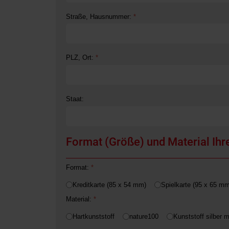
Straße, Hausnummer:
*
PLZ, Ort:
*
Staat:
Format (Größe) und Material Ihre
Format:
*
Kreditkarte (85 x 54 mm)
Spielkarte (95 x 65 mm
Material:
*
Hartkunststoff
nature100
Kunststoff silber m