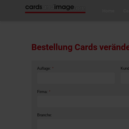
Home
Ca
Bestellung Cards veränder
Auflage:
*
Kun
Firma:
*
Branche: