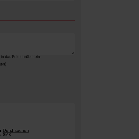
in das Feld darüber ein.
gen)
er
Durchsuchen
e: 8MB