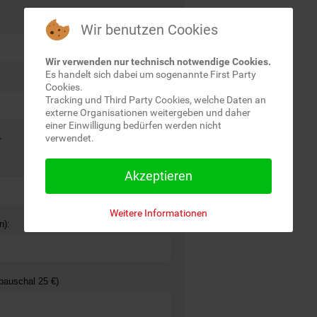
Wir benutzen Cookies
Wir verwenden nur technisch notwendige Cookies.
Es handelt sich dabei um sogenannte First Party
Cookies.
Tracking und Third Party Cookies, welche Daten an
externe Organisationen weitergeben und daher
einer Einwilligung bedürfen werden nicht
verwendet.
r
anuar – Juni Rückseite Juli – Dezember
Akzeptieren
Weitere Informationen
n):
 pauschal 25 €)