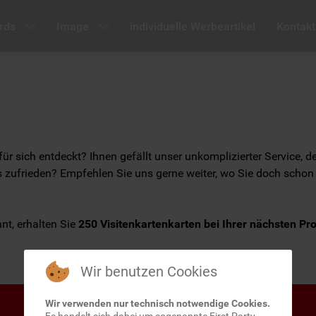
rds
Image
individuelle Werbeartikel
Kontakt
sich entdeckt? Ihnen gefällt unser unkomplizierter Service, der
s zufrieden? Empfehlen Sie uns gerne weiter, wo Sie doch schon
nt, erhalten Sie
250 Visitenkartenkarten bei Ihrer nächsten Pr
Wir benutzen Cookies
Wir verwenden nur technisch notwendige Cookies.
Es handelt sich dabei um sogenannte First Party