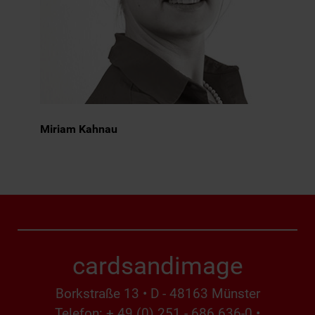
Miriam Kahnau
cardsandimage
Borkstraße 13 • D - 48163 Münster
Telefon: + 49 (0) 251 - 686 636-0 •