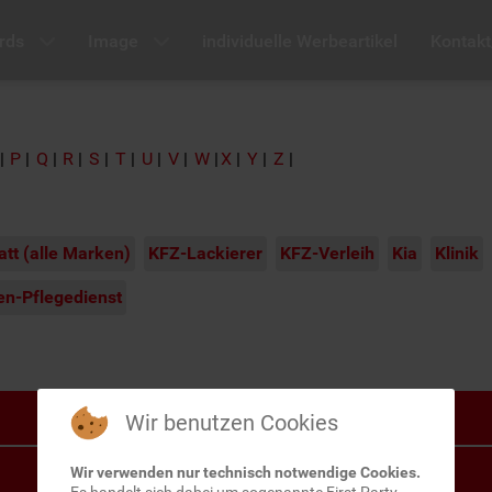
rds
Image
individuelle Werbeartikel
Kontakt
P
Q
R
S
T
U
V
W
X
Y
Z
tt (alle Marken)
KFZ-Lackierer
KFZ-Verleih
Kia
Klinik
en-Pflegedienst
Wir benutzen Cookies
Wir verwenden nur technisch notwendige Cookies.
Es handelt sich dabei um sogenannte First Party